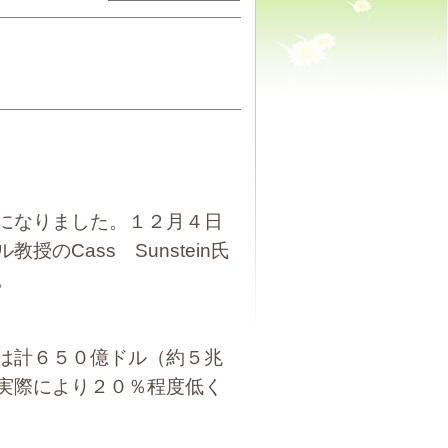
になりました。１２月４日
Cass Sunstein氏
。
は計６５０億ドル（約５兆
実際により２０％程度低く