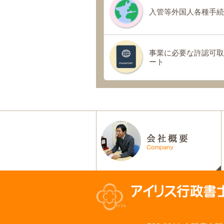
入管等外国人各種手続
事業に必要な許認可取
ート