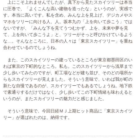
上にこそ上れませんでしたが、真下から見たスカイツリーは本当
プライバシーポリシー
に圧巻で、「よくこんな高い建物を造ったな」というのが、実感で
す。本当に高いです。私を含め、みんな上を見上げ、デジカメやス
マホをツリーに向ける人、人。坂本九の「上を向いて歩こう」では
ないですが、「みんな下を見てうつむかず、上を、未来や夢を見
06-6889-6018
て、上を向いて歩こうよ」と、ツリーがそっと呼びかけているよう
営業時間: 9：00～18：009：00～18：00
な…。そんなところに、日本の人々は「東京スカイツリー」を重ね
合わせているのでしょうね。
また、このスカイツリーの建っているところが東京都墨田区のい
わば東京の下町的なところ。私も。このスカイツリーから浅草まで
少し歩いてみたのですが、町工場などが建ち並び、そのどの場所か
らもスカイツリーが見えました。そういう意味で、いわば我が町の
新たな自慢であるのが、スカイツリーでもあるでしょうね。地下鉄
で素通りするだけではなく、少し歩いてこの下町情緒も味わえると
いうのが、またスカイツリーの魅力だと感じました。
そういう意味で、今回日経ＭＪ上期ヒット商品に「東京スカイツ
リー」が選ばれたのは、納得です。