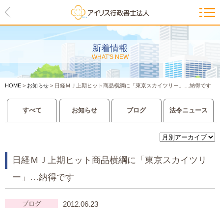
HOME
アイリスの紹介
新着情報
WHAT'S NEW
代表ご挨拶・経営理念・アイリス
のお約束
HOME
>
お知らせ
>
日経ＭＪ上期ヒット商品横綱に「東京スカイツリー」…納得です
会社概要・アクセスマップ
すべて
お知らせ
ブログ
法令ニュース
サービス一覧
入管等外国人各種手続き
日経ＭＪ上期ヒット商品横綱に「東京スカイツリ
建設業許可申請
ー」…納得です
会社設立・独立のお手伝い
ブログ
2012.06.23
事業に必要な許認可取得サポート