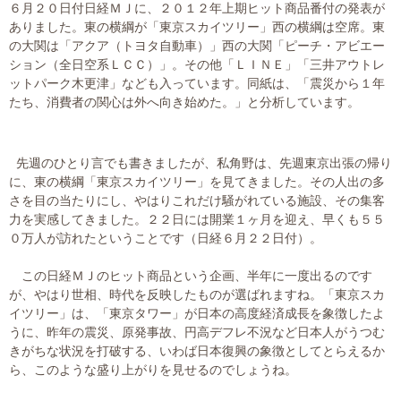
６月２０日付日経ＭＪに、２０１２年上期ヒット商品番付の発表が
大切な書類作成サポート
ありました。東の横綱が「東京スカイツリー」西の横綱は空席。東
の大関は「アクア（トヨタ自動車）」西の大関「ピーチ・アビエー
その他各種手続き
ション（全日空系ＬＣＣ）」。その他「ＬＩＮＥ」「三井アウトレ
ットパーク木更津」なども入っています。同紙は、「震災から１年
たち、消費者の関心は外へ向き始めた。」と分析しています。
費用の目安
実績一覧
先週のひとり言でも書きましたが、私角野は、先週東京出張の帰り
に、東の横綱「東京スカイツリー」を見てきました。その人出の多
お客様の声
さを目の当たりにし、やはりこれだけ騒がれている施設、その集客
力を実感してきました。２２日には開業１ヶ月を迎え、早くも５５
よくあるご質問
０万人が訪れたということです（日経６月２２日付）。
この日経ＭＪのヒット商品という企画、半年に一度出るのです
採用情報・パートナー募集
が、やはり世相、時代を反映したものが選ばれますね。「東京スカ
イツリー」は、「東京タワー」が日本の高度経済成長を象徴したよ
新着情報
うに、昨年の震災、原発事故、円高デフレ不況など日本人がうつむ
きがちな状況を打破する、いわば日本復興の象徴としてとらえるか
お問い合わせ
ら、このような盛り上がりを見せるのでしょうね。