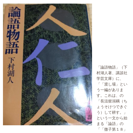
大切な書類作成サポート
その他各種手続き
費用の目安
実績一覧
お客様の声
「論語物語」（下
村湖人著、講談社
よくあるご質問
学芸文庫）に、
「「渡し場」とい
う一編がありま
採用情報・パートナー募集
す。これは、の
「長沮桀溺耦（ち
新着情報
ょうそけつできぐ
う）して耕す。」
という一文から始
お問い合わせ
まる「論語」の
「「微子第１８」