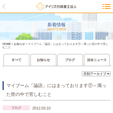
HOME
アイリスの紹介
新着情報
WHAT'S NEW
代表ご挨拶・経営理念・アイリス
のお約束
HOME
>
お知らせ
>
マイブーム「論語」にはまっております⑦～濁った世の中で苦し
会社概要・アクセスマップ
むこと
サービス一覧
すべて
お知らせ
ブログ
法令ニュース
入管等外国人各種手続き
建設業許可申請
マイブーム「論語」にはまっております⑦～濁っ
た世の中で苦しむこと
会社設立・独立のお手伝い
事業に必要な許認可取得サポート
ブログ
2012.03.10