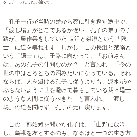
をモチーフにした小編です。
プライバシーポリシー
孔子一行が当時の楚から蔡に引き返す途中で、
「渡し場」がどこであるか迷い、孔子の弟子の子
06-6889-6018
路が、農作業をしていた 長沮と桀溺という「隠
営業時間: 9：00～18：009：00～18：00
士」に道を尋ねます。しかし、この長沮と桀溺と
いう「隠士」は、子路に向かって、「お前さん
は、あの孔子の仲間なのか？」と言われ、「今の
世の中はどろどろの沼みたいになっている。それ
ならば、人を避ける孔子に従うよりも、泥水がか
ぶらないように世を避けて暮らしている我々隠士
のような人間に従うべきだ」と言われ、「渡し
場」の道も聞けず、孔子の元に戻ります。
この一部始終を聞いた孔子は、「山野に放吟
し、鳥獣を友とするのも、なるほど一つの生き方